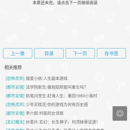
本章还未完，请点击下一页继续阅读
上一章
目录
下一页
存书签
相关推荐
[恐怖灵异]
我爱小依:人生副本游戏
[都市言情]
法学院新生:循规蹈矩能叫重生吗？
[都市言情]
执笔问苍生:赶海人生：重回1983小渔村
[恐怖灵异]
少年买桂花:你的游戏为何有历史感

[都市言情]
李六郎:村医的女邻居
[玄幻魔法]
炒麦片:玄幻：长生神子，何须妹骨证道！