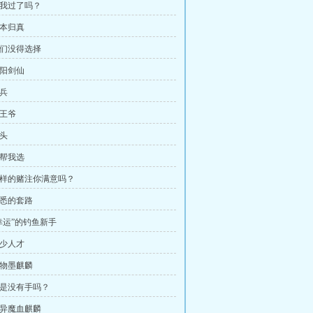
问我过了吗？
返本归真
你们没得选择
纯阳剑仙
哨兵
灵王爷
彩头
你帮我选
 这样的赌注你满意吗？
熟悉的套路
“幸运”的钓鱼新手
缺少人才
宠物墨麒麟
 我是没有手吗？
变异魔血麒麟