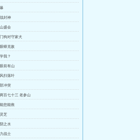
狂暴
一战封神
独山盛会
 看门狗对守家犬
鬼眼蟒克敌
想学我？
若眼前有山
狂风扫落叶
内部冲突
第两百七十三 老参山
只能您能救
血灵芝
极阴之水
重力战士