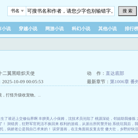
搜 索
书名
市小说
穿越小说
网游小说
科幻小说
其他小说
排行
十二翼黑暗炽天使
动 作：
直达底部
25-10-09 00:05:53
最新章节：
第1006章 番
，打怪升级收宠物。...
重生了谁还上交修仙界啊
丰腴美人小保姆，沈技术员沦陷了
桃源深处，邻姐助我修炼
了！
洞错房，狂野军官死活不换回来
权利的游戏，从派出所民警开始
系统坑我后，
托，病娇老公是我自己求来的！
误穿漫画，在主角面前反复去世
傻大壮，乡野好快