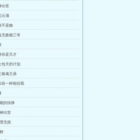
神出世
起云涌
为何不是她
神鬼无敌杨三爷
技
可惜你是天才
胆大包天的计划
鬼王炼魂王鼎
像以前一样相信我
餐
陈观的抉择
秘神出世
踏雪无痕
招财