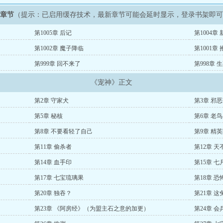
新章节
（提示：已启用缓存技术，最新章节可能会延时显示，登录书架即
第1005章 后记
第1004
第1002章 魔子降临
第1001
第999章 回不来了
第998章 
《宠神》正文
第2章 守家犬
第3章 邪
第5章 秘核
第6章 老
第8章 不要看轻了自己
第9章 精
第11章 偷杀者
第12章 
第14章 血手印
第15章 七
第17章 七宝琉璃果
第18章 
第20章 独吞？
第21章 
第23章 《阿房经》（为盟主石之意的加更）
第24章 