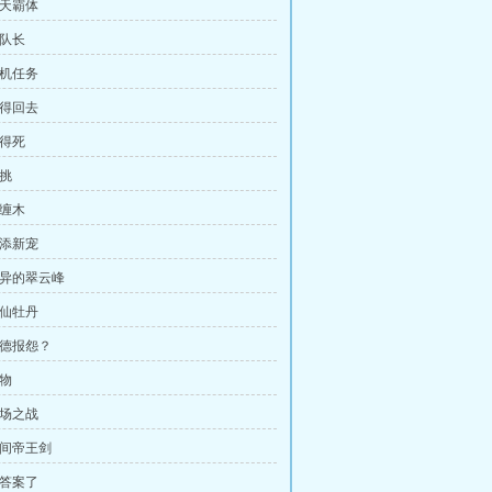
苍天霸体
小队长
随机任务
你得回去
都得死
单挑
蛇缠木
又添新宠
诡异的翠云峰
天仙牡丹
以德报怨？
神物
开场之战
阴间帝王剑
有答案了