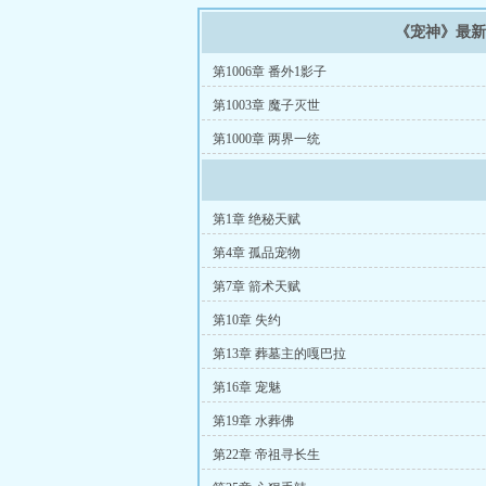
《宠神》最
第1006章 番外1影子
第1003章 魔子灭世
第1000章 两界一统
第1章 绝秘天赋
第4章 孤品宠物
第7章 箭术天赋
第10章 失约
第13章 葬墓主的嘎巴拉
第16章 宠魅
第19章 水葬佛
第22章 帝祖寻长生