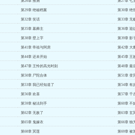
第26章 推测
第27章 
第29章 绝秘档案
第30章 绝
第32章 笑话
第33章 无
第35章 墓葬主
第36章 
第38章 壁上字
第39章 影
第41章 帝祖与阿房
第42章 大
第44章 还未开始
第45章 王
第47章 王怜的高光时刻
第48章 最
第50章 尸陀合体
第51章 
第53章 我已经知道了
第54章 有
第56章 欢喜
第57章 千
第59章 秘法到手
第60章 不
第62章 无敌了
第63章 
第65章 鬼嫁衣
第66章 独
第68章 冥莲
第69章 被