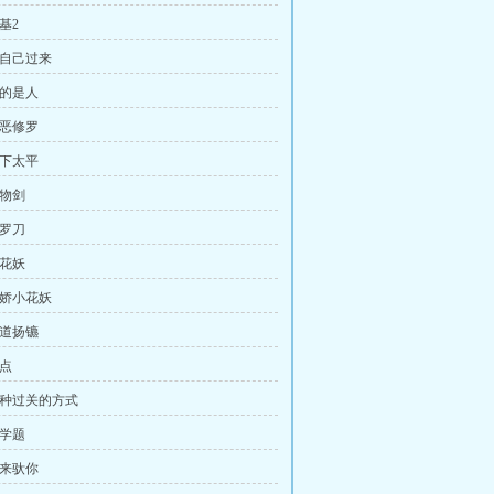
基2
你自己过来
强的是人
善恶修罗
天下太平
宠物剑
修罗刀
小花妖
病娇小花妖
分道扬镳
红点
 两种过关的方式
哲学题
我来驮你