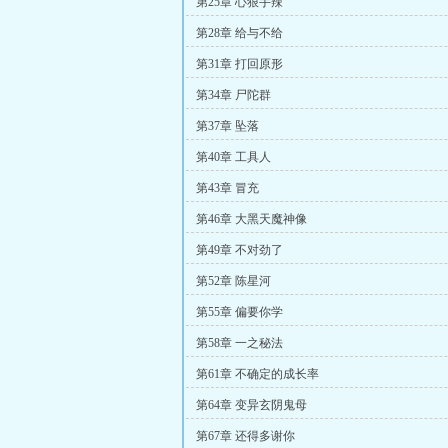
第25章 心狠手辣
第28章 给与不给
第31章 打回原形
第34章 尸陀群
第37章 坠落
第40章 工具人
第43章 冒充
第46章 大黑天魔神像
第49章 不对劲了
第52章 陈星河
第55章 偏要你学
第58章 一之秘法
第61章 不确定的成长率
第64章 变异玄阴鬼母
第67章 还得多谢你