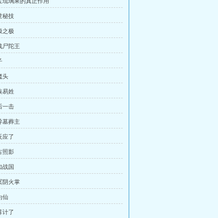
七宝琉璃果的真正作用
世秘技
极之极
迎战尸陀王
子
魔头
族易姓
后一击
变异墓葬主
反应了
古照影
如战国
玄冥阴火掌
为仙
算计了