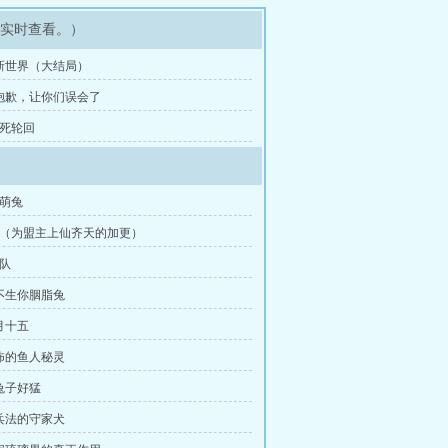
可实时查看。）
章 新世界（大结局）
章 抱歉，让你们误会了
生死轮回
恶萌兔
鸟（为盟主上仙齐天的加更）
英队
天不生你胭脂兔
月十五
恐怖的鱼人秘灵
这兔子好猛
会兵法的守家犬