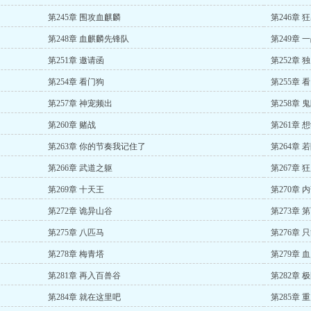
第245章 围攻血麒麟
第246章 
第248章 血麒麟先锋队
第249章 
第251章 邀请函
第252章 
第254章 看门狗
第255章
第257章 神宠频出
第258章 
第260章 赌战
第261章 
第263章 你的节奏我记住了
第264章 
第266章 武道之躯
第267章 
第269章 十天王
第270章 
第272章 诡异山谷
第273章 
第275章 八匹马
第276章 
第278章 梅青塔
第279章 
第281章 再入百兽谷
第282章 
第284章 就在这里吧
第285章 