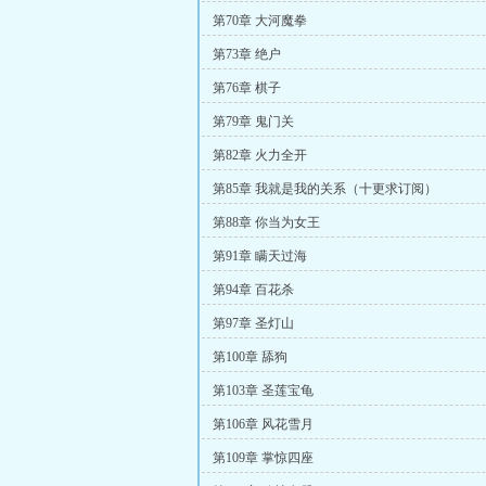
第70章 大河魔拳
第73章 绝户
第76章 棋子
第79章 鬼门关
第82章 火力全开
第85章 我就是我的关系（十更求订阅）
第88章 你当为女王
第91章 瞒天过海
第94章 百花杀
第97章 圣灯山
第100章 舔狗
第103章 圣莲宝龟
第106章 风花雪月
第109章 掌惊四座