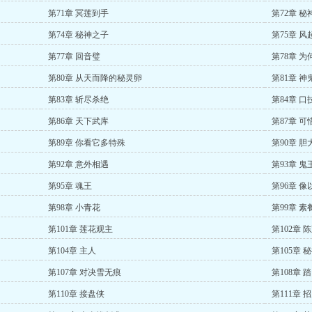
第71章 冥莲到手
第72章 秘
第74章 秘神之子
第75章 风
第77章 回音璧
第78章 
第80章 从天而降的秘灵卵
第81章 
第83章 斩尽杀绝
第84章 口
第86章 天下武库
第87章 
第89章 你看它多特殊
第90章 
第92章 意外相遇
第93章 
第95章 魂王
第96章 
第98章 小青花
第99章 素
第101章 莲花观主
第102章 
第104章 主人
第105章 
第107章 对决雪无痕
第108章 
第110章 接盘侠
第111章 