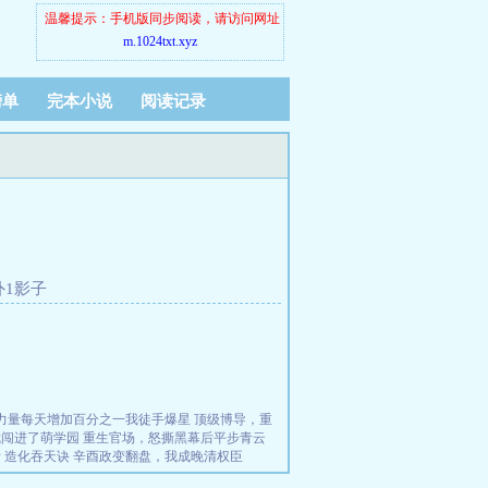
温馨提示：手机版同步阅读，请访问网址
m.1024txt.xyz
榜单
完本小说
阅读记录
外1影子
力量每天增加百分之一我徒手爆星
顶级博导，重
我闯进了萌学园
重生官场，怒撕黑幕后平步青云
活
造化吞天诀
辛酉政变翻盘，我成晚清权臣