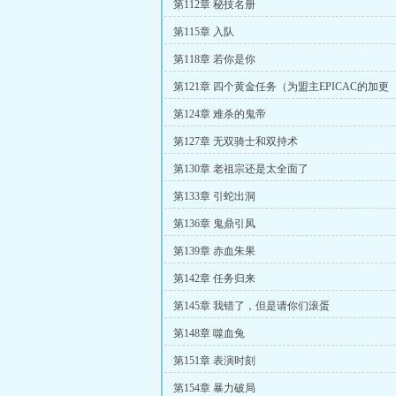
第112章 秘技名册
第115章 入队
第118章 若你是你
第121章 四个黄金任务（为盟主EPICAC的加更
第124章 难杀的鬼帝
第127章 无双骑士和双持术
第130章 老祖宗还是太全面了
第133章 引蛇出洞
第136章 鬼鼎引凤
第139章 赤血朱果
第142章 任务归来
第145章 我错了，但是请你们滚蛋
第148章 噬血兔
第151章 表演时刻
第154章 暴力破局