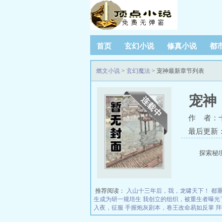
首页
玄幻小说
修真小说
都
燃文小说
>
玄幻魔法
> 宠神最新章节列表
宠神
作 者：
最后更新：20
探索秘境
推荐阅读：
入山十三年后，我，龙啸天下！
都
生成为研一规培生
我创立的组织，被重生者曝光
入夜，征服
手握炮灰剧本，卷王改命易如反掌
拜