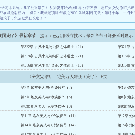
十大寿来系统，儿子被退婚了！
从梁祝开始燃烧世界
公若不弃，愿拜为义父
别打扰邪
只在机枪射程内！
娱乐：我就是顶峰
华娱之2000
圣域乐园
高武：陪练十年，一招出
娱浪子，怎么被天仙改造了？
变团宠了》最新章节
（提示：已启用缓存技术，最新章节可能会延时显示
第322章 古风小鬼与纯阳之体道士（24）
第321章
第319章 古风小鬼与纯阳之体道士（21）
第318章
第316章 古风小鬼与纯阳之体道士（18）
第315章
《全文完结后，绝美万人嫌变团宠了》正文
第2章 炮灰美人与x冷淡侯爷（2）
第3章 炮
第5章 炮灰美人与x冷淡侯爷（5）
第6章 炮
第8章 炮灰美人与x冷淡侯爷（8）
第9章 炮
第11章 炮灰美人与x冷淡侯爷（11）
第12章 
第14章 炮灰美人与x冷淡侯爷（14）
第15章 
第17章 炮灰美人与x冷淡侯爷（17）
第18章 