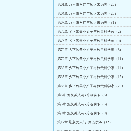
第61章 万人嫌网红与痴汉未婚夫（25）
第64章 万人嫌网红与痴汉未婚夫（28）
第67章 万人嫌网红与痴汉未婚夫（31）
第70章 乡下貌美小姑子与矜贵科学家（2）
第73章 乡下貌美小姑子与矜贵科学家（5）
第76章 乡下貌美小姑子与矜贵科学家（8）
第79章 乡下貌美小姑子与矜贵科学家（11）
第82章 乡下貌美小姑子与矜贵科学家（14）
第85章 乡下貌美小姑子与矜贵科学家（17）
第88章 乡下貌美小姑子与矜贵科学家（20）
第3章 炮灰美人与x冷淡侯爷（3）
第6章 炮灰美人与x冷淡侯爷（6）
第9章 炮灰美人与x冷淡侯爷（9）
第12章 炮灰美人与x冷淡侯爷（12）