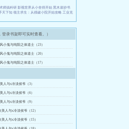
术师搞科研
影视世界从小舍得开始
黑木崖抄书
手天下知
领主求生：从残破小院开始攻略
工业克
，登录书架即可实时查看。）
 古风小鬼与纯阳之体道士（23）
 古风小鬼与纯阳之体道士（20）
 古风小鬼与纯阳之体道士（17）
灰美人与x冷淡侯爷（3）
灰美人与x冷淡侯爷（6）
灰美人与x冷淡侯爷（9）
炮灰美人与x冷淡侯爷（12）
炮灰美人与x冷淡侯爷（15）
炮灰美人与x冷淡侯爷（18）