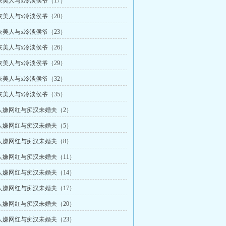
炮灰美人与x冷淡侯爷（17）
炮灰美人与x冷淡侯爷（20）
炮灰美人与x冷淡侯爷（23）
炮灰美人与x冷淡侯爷（26）
炮灰美人与x冷淡侯爷（29）
炮灰美人与x冷淡侯爷（32）
炮灰美人与x冷淡侯爷（35）
万人嫌网红与痴汉未婚夫（2）
万人嫌网红与痴汉未婚夫（5）
万人嫌网红与痴汉未婚夫（8）
万人嫌网红与痴汉未婚夫（11）
万人嫌网红与痴汉未婚夫（14）
万人嫌网红与痴汉未婚夫（17）
万人嫌网红与痴汉未婚夫（20）
万人嫌网红与痴汉未婚夫（23）