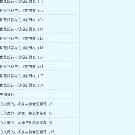
 末世菟丝花与阴湿前男友（3）
 末世菟丝花与阴湿前男友（6）
 末世菟丝花与阴湿前男友（9）
 末世菟丝花与阴湿前男友（12）
 末世菟丝花与阴湿前男友（15）
 末世菟丝花与阴湿前男友（18）
 末世菟丝花与阴湿前男友（21）
 末世菟丝花与阴湿前男友（24）
 末世菟丝花与阴湿前男友（27）
 末世菟丝花与阴湿前男友（30）
世界四番外
 一心入魔的小师妹与捡老婆魔尊（3）
 一心入魔的小师妹与捡老婆魔尊（6）
 一心入魔的小师妹与捡老婆魔尊（9）
 一心入魔的小师妹与捡老婆魔尊（12）