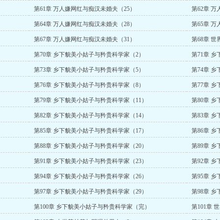
第61章 万人嫌网红与痴汉未婚夫（25）
第62章 
第64章 万人嫌网红与痴汉未婚夫（28）
第65章 
第67章 万人嫌网红与痴汉未婚夫（31）
第68章 
第70章 乡下貌美小姑子与矜贵科学家（2）
第71章 
第73章 乡下貌美小姑子与矜贵科学家（5）
第74章 
第76章 乡下貌美小姑子与矜贵科学家（8）
第77章 
第79章 乡下貌美小姑子与矜贵科学家（11）
第80章 
第82章 乡下貌美小姑子与矜贵科学家（14）
第83章 
第85章 乡下貌美小姑子与矜贵科学家（17）
第86章 
第88章 乡下貌美小姑子与矜贵科学家（20）
第89章 
第91章 乡下貌美小姑子与矜贵科学家（23）
第92章 
第94章 乡下貌美小姑子与矜贵科学家（26）
第95章 
第97章 乡下貌美小姑子与矜贵科学家（29）
第98章 
第100章 乡下貌美小姑子与矜贵科学家（完）
第101章 