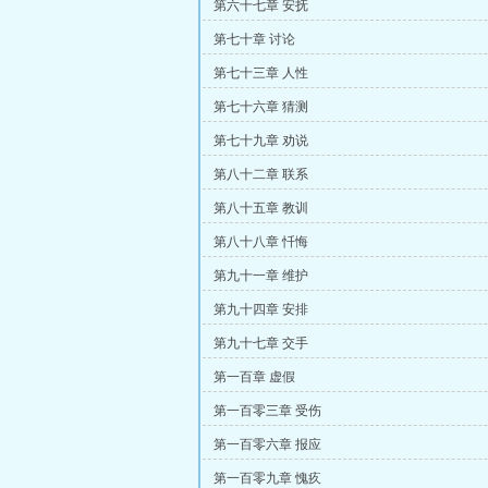
第六十七章 安抚
第七十章 讨论
第七十三章 人性
第七十六章 猜测
第七十九章 劝说
第八十二章 联系
第八十五章 教训
第八十八章 忏悔
第九十一章 维护
第九十四章 安排
第九十七章 交手
第一百章 虚假
第一百零三章 受伤
第一百零六章 报应
第一百零九章 愧疚