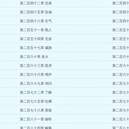
第二百四十二章 交谈
第二百四十
第二百四十五章 告诫
第二百四十
第二百四十八章 生气
第二百四十
第二百五十一章 熟人
第二百五十
第二百五十四章 无奈
第二百五十
第二百五十七章 威胁
第二百五十
第二百六十章 发火
第二百六十
第二百六十三章 恳求
第二百六十
第二百六十六章 维护
第二百六十
第二百六十九章 询问
第二百七十
第二百七十二章 了解
第二百七十
第二百七十五章 吐槽
第二百七十
第二百七十八章 质疑
第二百七十
第二百八十一章 偷听
第二百八十
第二百八十四章 解释
第二百八十