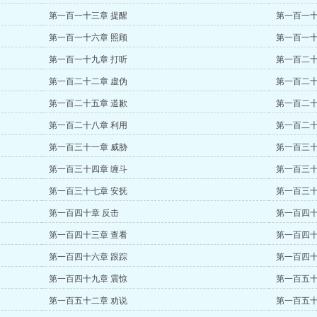
第一百一十三章 提醒
第一百一十
第一百一十六章 照顾
第一百一十
第一百一十九章 打听
第一百二十
第一百二十二章 虚伪
第一百二十
第一百二十五章 道歉
第一百二十
第一百二十八章 利用
第一百二十
第一百三十一章 威胁
第一百三十
第一百三十四章 缠斗
第一百三十
第一百三十七章 安抚
第一百三十
第一百四十章 反击
第一百四十
第一百四十三章 查看
第一百四十
第一百四十六章 跟踪
第一百四十
第一百四十九章 震惊
第一百五十
第一百五十二章 劝说
第一百五十