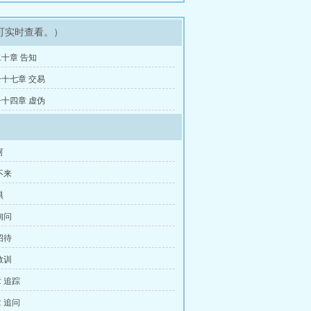
可实时查看。）
十章 告知
十七章 交易
十四章 虚伪
河
不来
惧
询问
招待
教训
 追踪
 追问