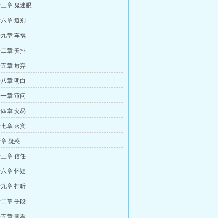
三章 鬼迷眼
六章 道别
九章 车祸
二章 安排
五章 放弃
八章 明白
一章 审问
四章 交易
七章 落寞
章 疑惑
三章 信任
六章 怀疑
九章 打听
二章 手段
五章 查看