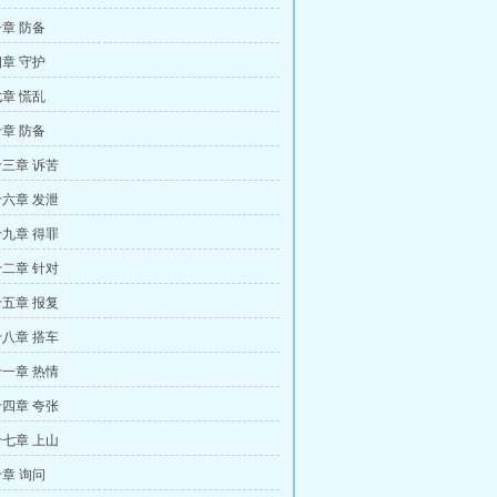
章 防备
章 守护
章 慌乱
章 防备
三章 诉苦
六章 发泄
九章 得罪
二章 针对
五章 报复
八章 搭车
一章 热情
四章 夸张
七章 上山
章 询问