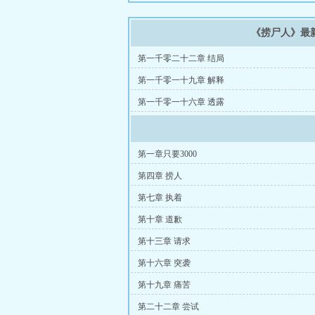
《捞尸人》最
第一千零二十二章 结局
第一千零一十九章 解释
第一千零一十六章 透露
第一章只要3000
第四章 捞人
第七章 执着
第十章 道歉
第十三章 请求
第十六章 突袭
第十九章 痛苦
第二十二章 尝试