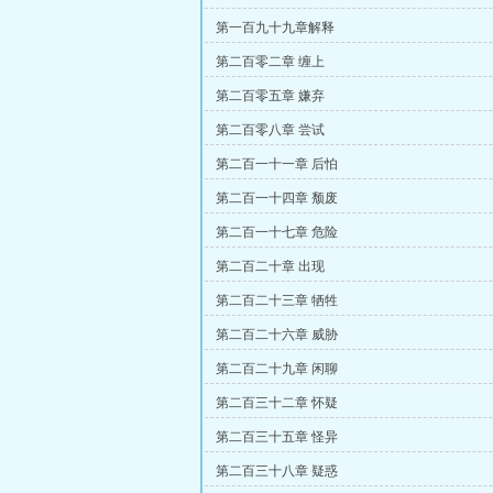
第一百九十九章解释
第二百零二章 缠上
第二百零五章 嫌弃
第二百零八章 尝试
第二百一十一章 后怕
第二百一十四章 颓废
第二百一十七章 危险
第二百二十章 出现
第二百二十三章 牺牲
第二百二十六章 威胁
第二百二十九章 闲聊
第二百三十二章 怀疑
第二百三十五章 怪异
第二百三十八章 疑惑