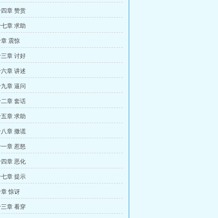
四章 赞赏
七章 求助
章 震惊
三章 讨好
六章 讲述
九章 逼问
二章 套话
五章 求助
八章 撒谎
一章 惹怒
四章 恶化
七章 提示
章 惊讶
三章 看穿