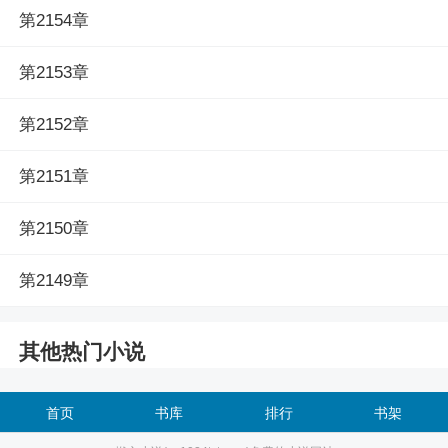
第2154章
第2153章
第2152章
第2151章
第2150章
第2149章
其他热门小说
首页
书库
排行
书架