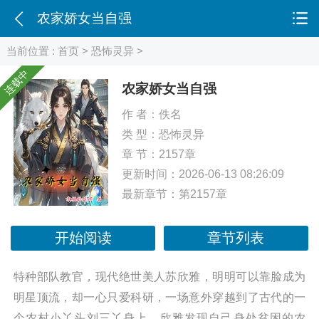
农家娇女当自强
当前位置 :
首页
>
恐怖灵异
>
连载中
农家娇女当自强
作 者：
佚名
类 型：
恐怖灵异
章 节：2157章
更新时间：2026-06-13 08:26:09
最新章节：
第2157章
开始阅读
章节列表
特种部队教官，现代绝世美人苏欣雅，明明可以靠脸成为
明星顶流，却一心只爱科研，一场意外穿越到了古代的一
个农村小丫头刘三丫身上。欣雅发现自己身处贫困的农