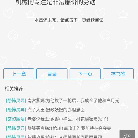
机械的专注是非常廉价的劳动
本章还未完，请点击下一页继续阅读
上一章
目录
下一页
存书签
相关推荐
[恐怖灵异]
南宫紫嫣:为他挨了一枪后，我成全了他和白月光
[恐怖灵异]
点子大王:摄政妖妃的赤胆忠臣
[玄幻魔法]
老婆说我丑:乡野小神医：村花秘密曝光了！
[恐怖灵异]
赚钱买雪糕:1枪加1点攻击？我加特林突突突

[恐怖灵异]
软萌皮蛋:抗战：从德械团长到最强军阀！