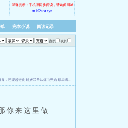
温馨提示：手机版同步阅读，请访问网址
m.1024txt.xyz
榜单
完本小说
阅读记录
翻页
夜间
魂兽，还能超进化
斩妖武圣从炼虫开始
母星瞒着我们偷偷化形了
那你来这里做