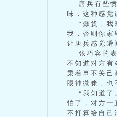
唐兵有些愤
味，这种感觉
“蠢货，我来
我，否则你家
让唐兵感觉瞬
张巧容的表情
不知道对方有
秉着事不关己
眼神微眯，也
“我知道了。
怕了，对方一
不打算给自己