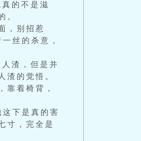
真的不是滋
的。
面，别招惹
着一丝的杀意，
人渣，但是并
人渣的觉悟。
，靠着椅背，
他这下是真的害
七寸，完全是