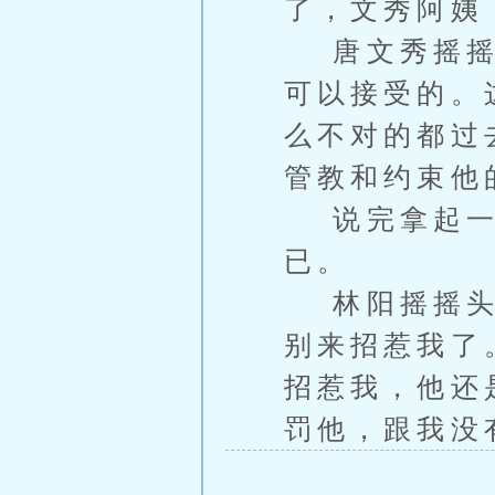
了，文秀阿姨
唐文秀摇摇头
可以接受的。
么不对的都过
管教和约束他
说完拿起一杯
已。
林阳摇摇头，
别来招惹我了
招惹我，他还
罚他，跟我没