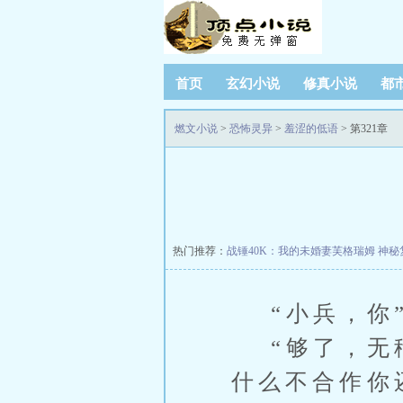
首页
玄幻小说
修真小说
都
燃文小说
>
恐怖灵异
>
羞涩的低语
> 第321章
热门推荐：
战锤40K：我的未婚妻芙格瑞姆
神秘
“小兵，你
“够了，无稽
什么不合作你