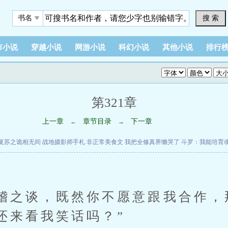
搜 索
书名
市小说
穿越小说
网游小说
科幻小说
其他小说
排行
第321章
上一章
章节目录
下一章
←
→
复苏之诡相无间
战地摄影师手札
非正常美食文
我把全修真界懒哭了
斗罗：我能培育
”
之谈，既然你不愿意跟我合作，
还来看我笑话吗？”