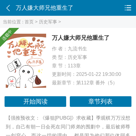
万人嫌大师兄他重生了
当前位置 :
首页
>
历史军事
>
连载中
万人嫌大师兄他重生了
作 者：
九流书生
类 型：
历史军事
章 节：113章
更新时间：2025-01-22 19:30:00
最新章节：
第112章 番外（5）
开始阅读
章节列表
【强推预收文：《爆狙[PUBG]》求收藏】季观棋万万没想
到，自己有朝一日会死在同门师弟的围剿中，最后被师尊
一剑穿心。而这一切的理由， 都是因为他们那位体弱多