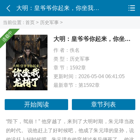
大明：皇爷爷你起来，你坐我龙椅了！
当前位置 :
首页
>
历史军事
>
连载中
大明：皇爷爷你起来，你坐我龙椅了！
作 者：
佚名
类 型：
历史军事
章 节：1592章
更新时间：2026-05-04 06:41:05
最新章节：
第1592章
开始阅读
章节列表
“陛下，驾崩！” 他穿越了，来到了大明时期，朱元璋当政
的时代。 说他赶上了好时候吧，他成了朱元璋的皇孙，说
他没赶上好时候吧，朱元璋在他穿越过来后便死了。 他这