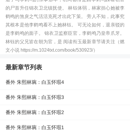
的尸首升任锦衣卫北镇抚使。 林钰体弱，林家担心她被李
鹤鸣的煞戾之气活活克死才出此下策。 旁人不知，此事究
其根本是他李鹤鸣看不上她林钰。 可无论如何，退亲驳的
是李鹤鸣的面子。 锦衣卫监察臣官，李鹤鸣乃皇帝爪牙。
林钰的父兄皆在朝为官，是 阅读衔玉最新章节请关注（燃
文小说 https://m.1024txt.com/book/530923/）
最新章节列表
番外 朱熙林琬：白玉怀瑕4
番外 朱熙林琬：白玉怀瑕3
番外 朱熙林琬：白玉怀瑕2
番外 朱熙林琬：白玉怀瑕1