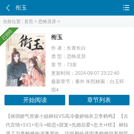
衔玉
当前位置 :
首页
>
恐怖灵异
>
已完结
衔玉
作 者：
长青长白
类 型：
恐怖灵异
章 节：73章
更新时间：2024-09-07 23:22:40
最新章节：
番外 朱熙林琬：白玉怀
瑕4
开始阅读
章节列表
【病弱娇气世家小姐林钰VS高冷傲娇锦衣卫李鹤鸣】 【古
代言情+1V1+宅斗+暗恋+甜宠+先婚后爱+忠犬+HE】 林钰
退了与李鹤鸣的亲事那年，坊间都传是因李鹤鸣踩着朝官