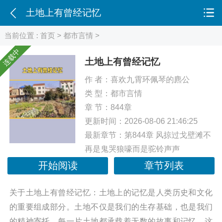
土地上有曾经记忆
当前位置 :
首页
>
都市言情
>
连载中
土地上有曾经记忆
作 者：
喜欢九霄环佩琴的麃公
类 型：
都市言情
章 节：844章
更新时间：2026-08-06 21:46:25
最新章节：
第844章 风掠过戈壁滩不
再是鬼哭狼嚎而是驼铃声声
开始阅读
章节列表
关于土地上有曾经记忆：土地上的记忆是人类历史和文化
的重要组成部分。土地不仅是我们的生存基础，也是我们
的精神寄托。每一片土地都承载着无数的故事和记忆，这