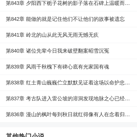
第843章 夕阳西下栀子花树的影子落在石碑上温暖而柔和
第842章 能做的就是记住他们不让他们的故事被遗忘
第841章 岭北的山从此无风无雨无憾无疚
第840章 诸位先辈今日我来破壁翻案昭雪沉冤
第839章 风雨千秋槐下有碑心底有光家国有魂
第838章 红土青山巍巍伫立默默见证着这场以命护忠魂的对峙
第837章 考古队进入雷公坡的溶洞发现地脉之心已经在爆炸中碎裂
第836章 漫山的枫叶每到秋日就红得像有人在念着归客的名字
其他热门小说