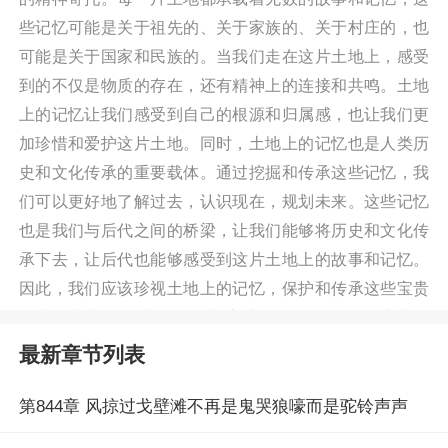
些记忆可能是关于祖先的、关于家族的、关于村庄的，也
可能是关于国家和民族的。当我们走在这片土地上，感受
到的不仅是物质的存在，还有精神上的连接和共鸣。土地
上的记忆让我们感受到自己的根源和归属感，也让我们更
加珍惜和爱护这片土地。同时，土地上的记忆也是人类历
史和文化传承的重要载体。通过挖掘和传承这些记忆，我
们可以更好地了解过去，认识现在，规划未来。这些记忆
也是我们与后代之间的桥梁，让我们能够将历史和文化传
承下去，让后代也能够感受到这片土地上的故事和记忆。
因此，我们应该珍视土地上的记忆，保护和传承这些宝贵
的文化遗产。同时，我们也应该积极发掘和传承这些记
忆，让它们在现代社会中发挥更加重要的作用，为我们的
最新章节列表
文化传承和社会发展注入新的活力。 阅读土地上有曾经记
忆最新章节请关注（燃文小说
第844章 风掠过戈壁滩不再是鬼哭狼嚎而是驼铃声声
https://m.1024txt.com/book/487580/）