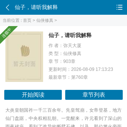
仙子，请听我解释
当前位置 :
首页
>
仙侠修真
>
连载中
仙子，请听我解释
作 者：
弥天大厦
类 型：
仙侠修真
章 节：903章
更新时间：2026-08-09 17:13:23
最新章节：
第760章
开始阅读
章节列表
大炎皇朝国祚一千三百余年。先皇驾崩，女帝登基，地方
仙门盘踞，中央权相乱朝。一觉醒来，许元看到了深山的
雨夜破庙，看到了诡异的断臂石佛，以及，那位篝火旁面