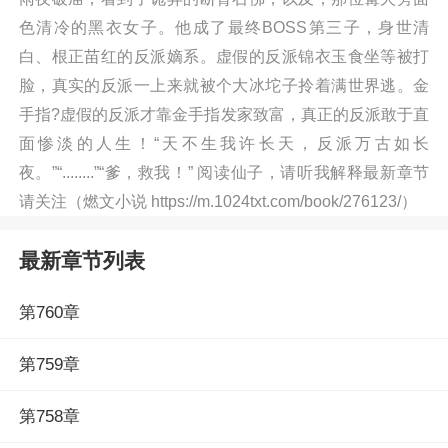
色清冷的黑衣女子。他成了最终BOSS第三子，身世清
白、根正苗红的反派嫡系。虚假的反派锦衣玉食坐等被打
脸，真实的反派一上来就被个大冰坨子拎着满世界逃。金
手指?虚假的反派才靠金手指发家致富，真正的反派敢于直
面惨淡的人生！“天不生我许长天，反派万古如长
夜。”“........”“爹，救我！” 阅读仙子，请听我解释最新章节
请关注（燃文小说 https://m.1024txt.com/book/276123/）
最新章节列表
第760章
第759章
第758章