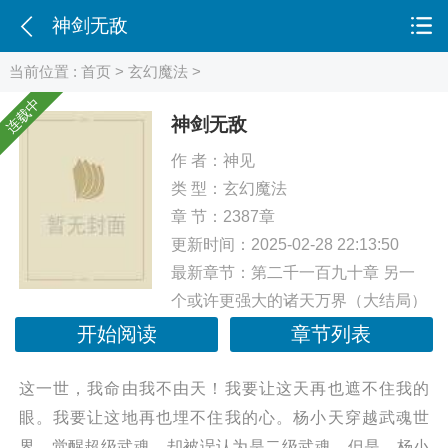
神剑无敌
当前位置 :
首页
>
玄幻魔法
>
连载中
神剑无敌
作 者：
神见
类 型：
玄幻魔法
章 节：2387章
更新时间：2025-02-28 22:13:50
最新章节：
第二千一百九十章 另一
个或许更强大的诸天万界（大结局）
开始阅读
章节列表
这一世，我命由我不由天！我要让这天再也遮不住我的
眼。我要让这地再也埋不住我的心。杨小天穿越武魂世
界，觉醒超级武魂，却被误认为是二级武魂。但是，杨小