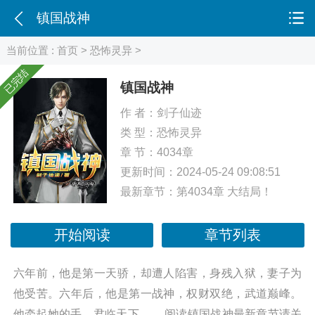
镇国战神
当前位置 :
首页
>
恐怖灵异
>
已完结
镇国战神
作 者：
剑子仙迹
类 型：
恐怖灵异
章 节：4034章
更新时间：2024-05-24 09:08:51
最新章节：
第4034章 大结局！
开始阅读
章节列表
六年前，他是第一天骄，却遭人陷害，身残入狱，妻子为
他受苦。六年后，他是第一战神，权财双绝，武道巅峰。
他牵起她的手，君临天下…… 阅读镇国战神最新章节请关